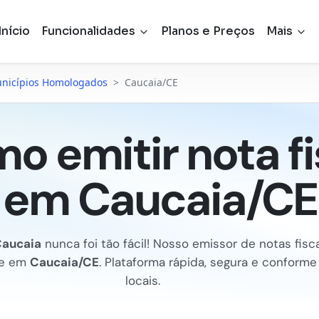
Início
Funcionalidades
Planos e Preços
Mais
nicípios Homologados
>
Caucaia/CE
o emitir nota fi
em Caucaia/CE
aucaia
nunca foi tão fácil! Nosso emissor de notas fiscai
Se em
Caucaia/CE
. Plataforma rápida, segura e conform
locais.