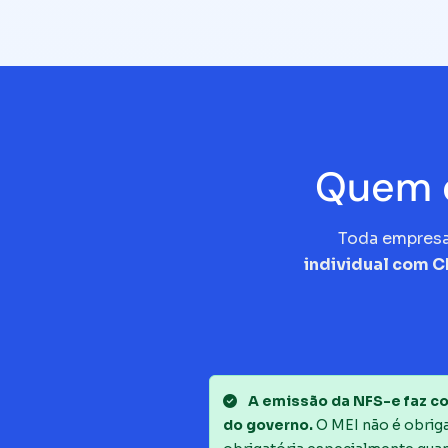
Quem d
Toda empres
individual com 
A emissão da NFS-e faz co
do governo.
O MEI não é obrigad