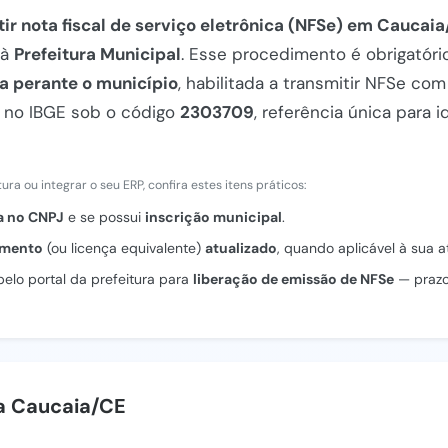
tir nota fiscal de serviço eletrônica (NFSe) em Caucai
 à
Prefeitura Municipal
. Esse procedimento é obrigatóri
a perante o município
, habilitada a transmitir NFSe com
 no IBGE sob o código
2303709
, referência única para 
ra ou integrar o seu ERP, confira estes itens práticos:
a no CNPJ
e se possui
inscrição municipal
.
amento
(ou licença equivalente)
atualizado
, quando aplicável à sua a
elo portal da prefeitura para
liberação de emissão de NFSe
— prazo
a Caucaia/CE