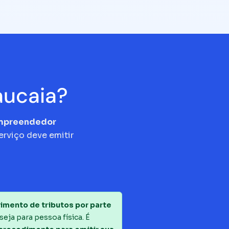
aucaia?
empreendedor
erviço deve emitir
imento de tributos por parte
seja para pessoa física. É