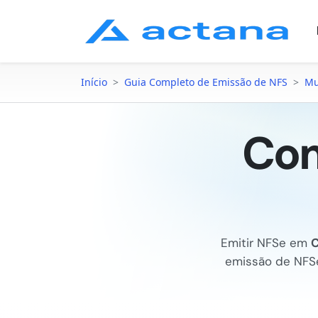
Início
>
Guia Completo de Emissão de NFS
>
Mu
Com
Emitir NFSe em
C
emissão de NF