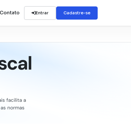
Contato
Entrar
Cadastre-se
scal
s facilita a
e as normas