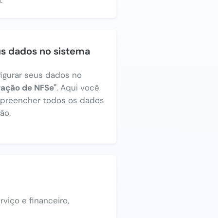
us dados no sistema
figurar seus dados no
ração de NFSe"
. Aqui você
a preencher todos os dados
ão.
viço e financeiro,