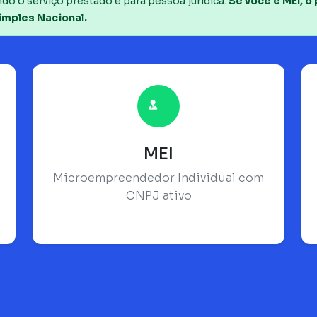
do o serviço prestado é para pessoa jurídica.
Se você é MEI, o
imples Nacional.
MEI
Microempreendedor Individual com
CNPJ ativo