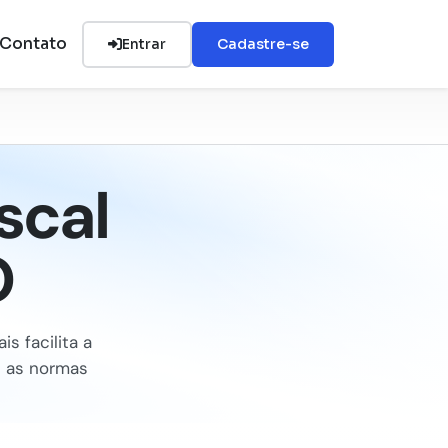
Contato
Entrar
Cadastre-se
scal
O
s facilita a
e as normas