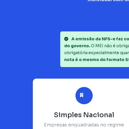
A emissão da NFS-e faz co
do governo.
O MEI não é obrigad
obrigatória especialmente quan
nota é o mesmo do formato S
Simples Nacional
Empresas enquadradas no regime