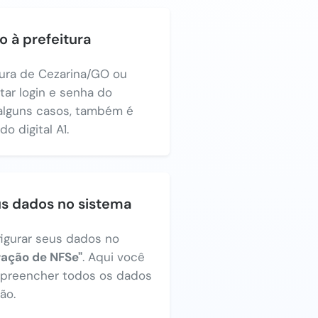
o à prefeitura
tura de Cezarina/GO ou
itar login e senha do
alguns casos, também é
o digital A1.
us dados no sistema
figurar seus dados no
ração de NFSe"
. Aqui você
a preencher todos os dados
ão.