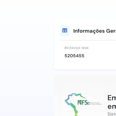
Informações Ger
CÓDIGO IBGE
5205455
Em
em
Sis