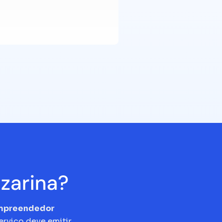
zarina?
empreendedor
erviço deve emitir