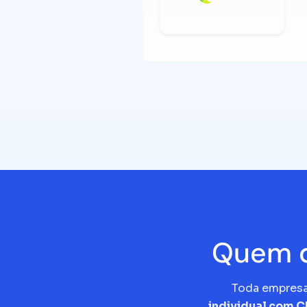
Quem d
Toda empres
individual com 