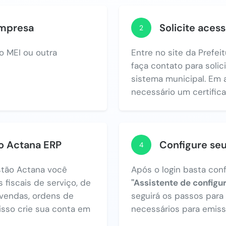
empresa
Solicite acess
2
o MEI ou outra
Entre no site da Prefei
faça contato para solic
sistema municipal. Em 
necessário um certificad
no Actana ERP
Configure se
4
tão Actana você
Após o login basta con
 fiscais de serviço, de
"Assistente de configu
vendas, ordens de
seguirá os passos par
 isso crie sua conta em
necessários para emiss