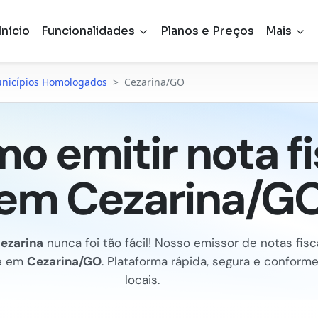
Início
Funcionalidades
Planos e Preços
Mais
nicípios Homologados
>
Cezarina/GO
o emitir nota fi
em Cezarina/G
ezarina
nunca foi tão fácil! Nosso emissor de notas fiscai
e em
Cezarina/GO
. Plataforma rápida, segura e conform
locais.