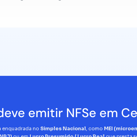
eve emitir NFSe em Ce
a enquadrada no
Simples Nacional
, como
MEI (micro
CNPJ)
ou em
Lucro Presumido / Lucro Real
que presta s