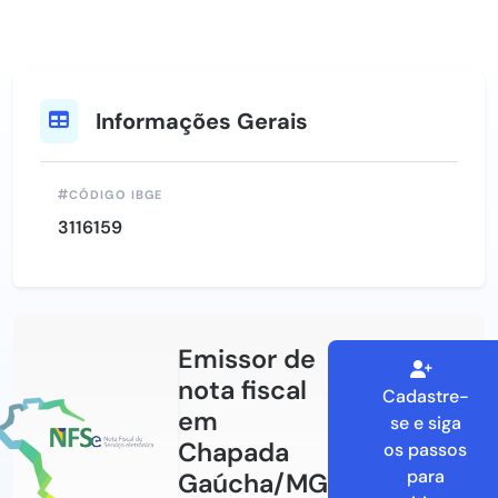
Informações Gerais
CÓDIGO IBGE
3116159
Emissor de
nota fiscal
Cadastre-
em
se e siga
Chapada
os passos
para
Gaúcha/MG