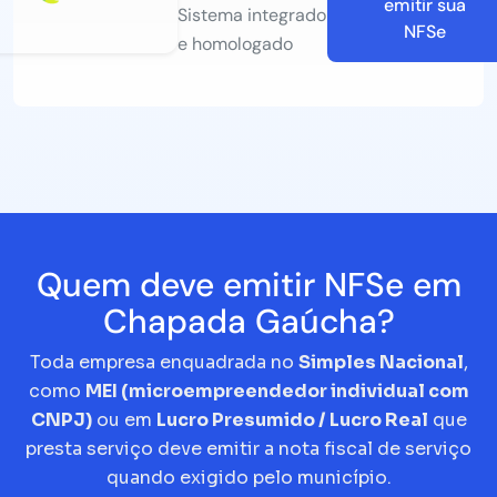
emitir sua
Sistema integrado
NFSe
e homologado
Quem deve emitir NFSe em
Chapada Gaúcha?
Toda empresa enquadrada no
Simples Nacional
,
como
MEI (microempreendedor individual com
CNPJ)
ou em
Lucro Presumido / Lucro Real
que
presta serviço deve emitir a nota fiscal de serviço
quando exigido pelo município.