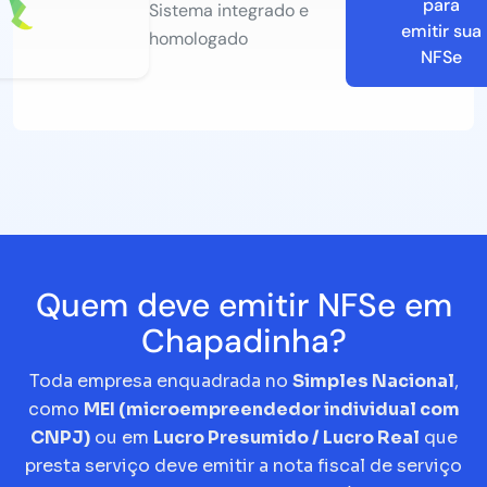
para
Sistema integrado e
emitir sua
homologado
NFSe
Quem deve emitir NFSe em
Chapadinha?
Toda empresa enquadrada no
Simples Nacional
,
como
MEI (microempreendedor individual com
CNPJ)
ou em
Lucro Presumido / Lucro Real
que
presta serviço deve emitir a nota fiscal de serviço