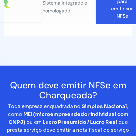
para
Sistema integrado e
emitir sua
homologado
NFSe
Quem deve emitir NFSe em
Charqueada?
Toda empresa enquadrada no
Simples Nacional
,
como
MEI (microempreendedor individual com
CNPJ)
ou em
Lucro Presumido / Lucro Real
que
presta serviço deve emitir a nota fiscal de serviço