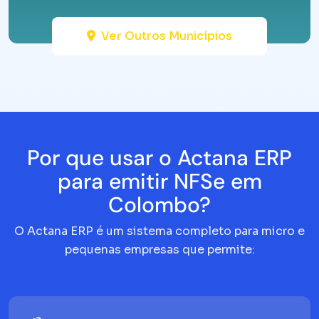
Ver Outros Municípios
Por que usar o Actana ERP
para emitir NFSe em
Colombo?
O Actana ERP é um sistema completo para micro e
pequenas empresas que permite: