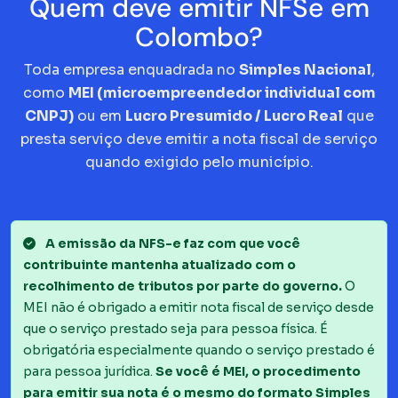
Quem deve emitir NFSe em
Colombo?
Toda empresa enquadrada no
Simples Nacional
,
como
MEI (microempreendedor individual com
CNPJ)
ou em
Lucro Presumido / Lucro Real
que
presta serviço deve emitir a nota fiscal de serviço
quando exigido pelo município.
A emissão da NFS-e faz com que você
contribuinte mantenha atualizado com o
recolhimento de tributos por parte do governo.
O
MEI não é obrigado a emitir nota fiscal de serviço desde
que o serviço prestado seja para pessoa física. É
obrigatória especialmente quando o serviço prestado é
para pessoa jurídica.
Se você é MEI, o procedimento
para emitir sua nota é o mesmo do formato Simples