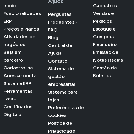
Ajuda
Início
Cadastros
Funcionalidades
Vendas e
Perguntas
ERP
Pedidos
Frequentes -
Preços e Planos
Estoque e
FAQ
Atividades de
Compras
Blog
negócios
Financeiro
Central de
Seja um
Emissão de
Ajuda
parceiro
Notas Fiscais
Contato
Cadastre-se
Gestão de
Sistema de
Acessar conta
Boletos
gestão
Sistema ERP
empresarial
Ferramentas
Sistema para
Loja -
lojas
Certificados
Preferências de
Digitais
cookies
Politica de
Privacidade