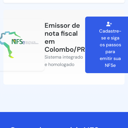
Emissor de
Cadastre-
nota fiscal
se e siga
em
os passos
Colombo/PR
para
Sistema integrado
emitir sua
e homologado
NFSe