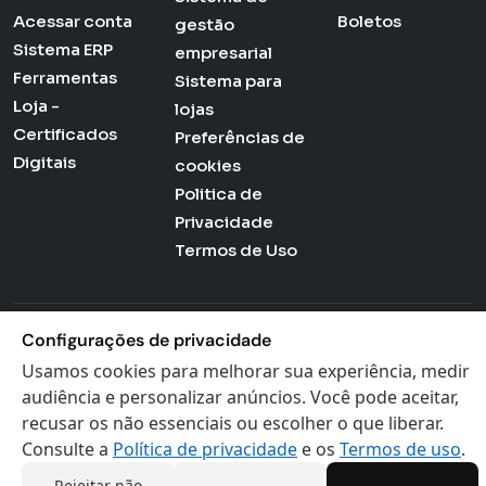
Acessar conta
Boletos
gestão
Sistema ERP
empresarial
Ferramentas
Sistema para
Loja -
lojas
Certificados
Preferências de
Digitais
cookies
Politica de
Privacidade
Termos de Uso
Configurações de privacidade
Actana © 2026 - Todos os direitos reservados
Usamos cookies para melhorar sua experiência, medir
audiência e personalizar anúncios. Você pode aceitar,
recusar os não essenciais ou escolher o que liberar.
Consulte a
Política de privacidade
e os
Termos de uso
.
Rejeitar não