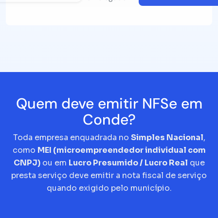
Quem deve emitir NFSe em
Conde?
Toda empresa enquadrada no
Simples Nacional
,
como
MEI (microempreendedor individual com
CNPJ)
ou em
Lucro Presumido / Lucro Real
que
presta serviço deve emitir a nota fiscal de serviço
quando exigido pelo município.