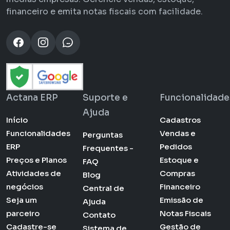
financeiro e emita notas fiscais com facilidade.
Actana ERP
Suporte e
Funcionalidade
Ajuda
Início
Cadastros
Funcionalidades
Vendas e
Perguntas
ERP
Pedidos
Frequentes -
Preços e Planos
Estoque e
FAQ
Atividades de
Compras
Blog
negócios
Financeiro
Central de
Seja um
Emissão de
Ajuda
parceiro
Notas Fiscais
Contato
Cadastre-se
Gestão de
Sistema de