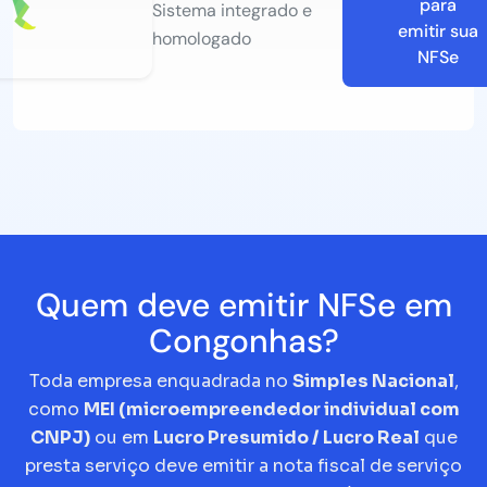
para
Sistema integrado e
emitir sua
homologado
NFSe
Quem deve emitir NFSe em
Congonhas?
Toda empresa enquadrada no
Simples Nacional
,
como
MEI (microempreendedor individual com
CNPJ)
ou em
Lucro Presumido / Lucro Real
que
presta serviço deve emitir a nota fiscal de serviço