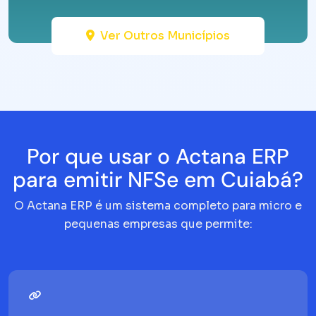
Ver Outros Municípios
Por que usar o Actana ERP
para emitir NFSe em Cuiabá?
O Actana ERP é um sistema completo para micro e
pequenas empresas que permite: