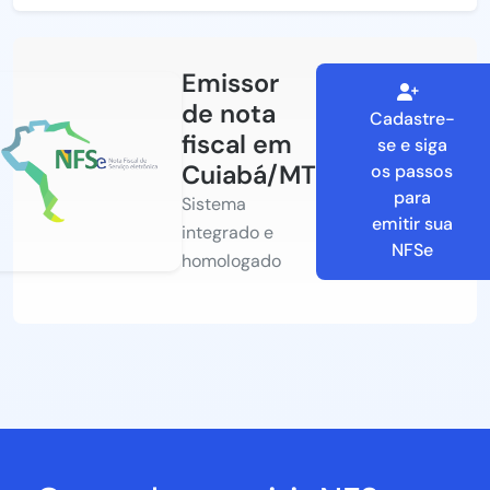
Emissor
de nota
Cadastre-
fiscal em
se e siga
Cuiabá/MT
os passos
para
Sistema
emitir sua
integrado e
NFSe
homologado