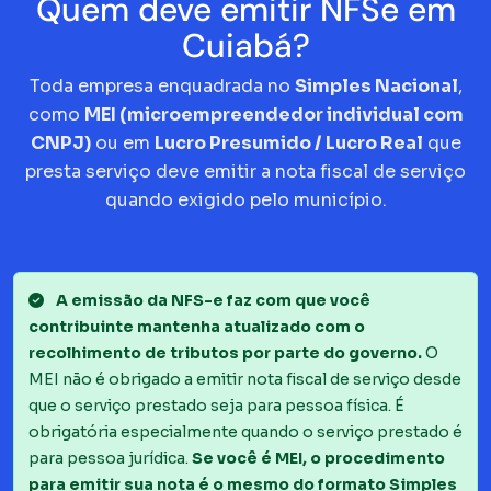
Quem deve emitir NFSe em
Cuiabá?
Toda empresa enquadrada no
Simples Nacional
,
como
MEI (microempreendedor individual com
CNPJ)
ou em
Lucro Presumido / Lucro Real
que
presta serviço deve emitir a nota fiscal de serviço
quando exigido pelo município.
A emissão da NFS-e faz com que você
contribuinte mantenha atualizado com o
recolhimento de tributos por parte do governo.
O
MEI não é obrigado a emitir nota fiscal de serviço desde
que o serviço prestado seja para pessoa física. É
obrigatória especialmente quando o serviço prestado é
para pessoa jurídica.
Se você é MEI, o procedimento
para emitir sua nota é o mesmo do formato Simples