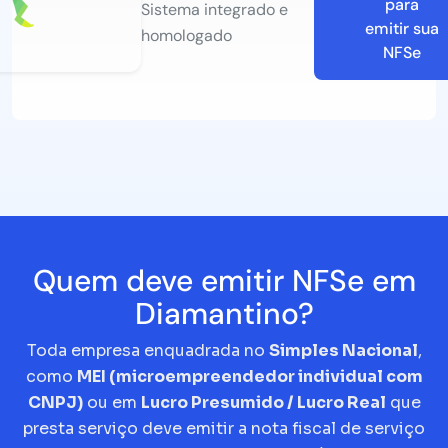
para
Sistema integrado e
emitir sua
homologado
NFSe
Quem deve emitir NFSe em
Diamantino?
Toda empresa enquadrada no
Simples Nacional
,
como
MEI (microempreendedor individual com
CNPJ)
ou em
Lucro Presumido / Lucro Real
que
presta serviço deve emitir a nota fiscal de serviço