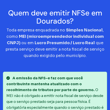
Quem deve emitir NFSe em
Dourados?
Toda empresa enquadrada no
Simples Nacional
,
como
MEI (microempreendedor individual com
CNPJ)
ou em
Lucro Presumido / Lucro Real
que
presta serviço deve emitir a nota fiscal de serviço
quando exigido pelo município.
A emissão da NFS-e faz com que você
contribuinte mantenha atualizado com o
recolhimento de tributos por parte do governo.
O
MEI não é obrigado a emitir nota fiscal de serviço desde
que o serviço prestado seja para pessoa física. É
obrigatória especialmente quando o serviço prestado é