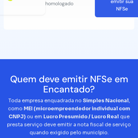
emitir sua
homologado
NFSe
Quem deve emitir NFSe em
Encantado?
Toda empresa enquadrada no
Simples Nacional
,
como
MEI (microempreendedor individual com
CNPJ)
ou em
Lucro Presumido / Lucro Real
que
presta serviço deve emitir a nota fiscal de serviço
quando exigido pelo município.