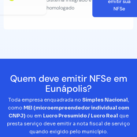
emitir sua
homologado
NFSe
Quem deve emitir NFSe em
Eunápolis?
Toda empresa enquadrada no
Simples Nacional
,
como
MEI (microempreendedor individual com
CNPJ)
ou em
Lucro Presumido / Lucro Real
que
presta serviço deve emitir a nota fiscal de serviço
quando exigido pelo município.