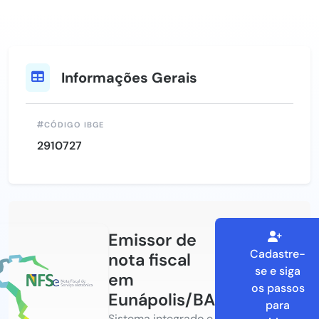
Informações Gerais
CÓDIGO IBGE
2910727
Emissor de
Cadastre-
nota fiscal
se e siga
em
os passos
Eunápolis/BA
para
Sistema integrado e