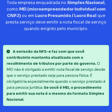
Toda empresa enquadrada no
Simples Nacional
,
como
MEI (microempreendedor individual com
CNPJ)
ou em
Lucro Presumido / Lucro Real
que
presta serviço deve emitir a nota fiscal de serviço
quando exigido pelo município.
A emissão da NFS-e faz com que você
contribuinte mantenha atualizado com o
recolhimento de tributos por parte do governo.
O
MEI não é obrigado a emitir nota fiscal de serviço desde
que o serviço prestado seja para pessoa física. É
obrigatória especialmente quando o serviço prestado é
para pessoa jurídica.
Se você é MEI, o procedimento
para emitir sua nota é o mesmo do formato Simples
Nacional.