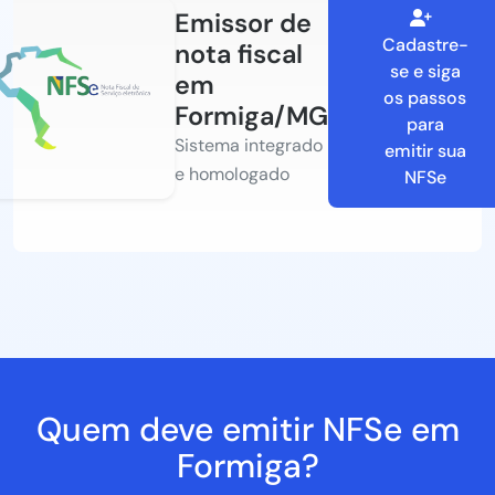
Emissor de
Cadastre-
nota fiscal
se e siga
em
os passos
Formiga/MG
para
Sistema integrado
emitir sua
e homologado
NFSe
Quem deve emitir NFSe em
Formiga?