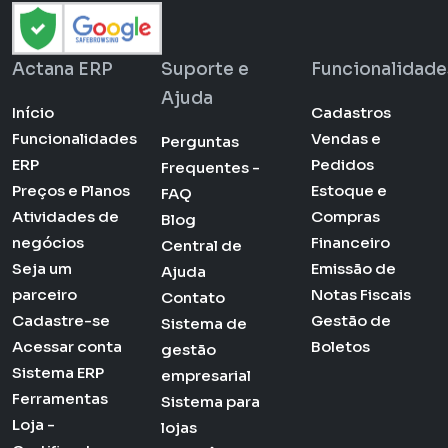
Actana ERP
Suporte e
Funcionalidade
Ajuda
Início
Cadastros
Funcionalidades
Vendas e
Perguntas
ERP
Pedidos
Frequentes -
Preços e Planos
Estoque e
FAQ
Atividades de
Compras
Blog
negócios
Financeiro
Central de
Seja um
Emissão de
Ajuda
parceiro
Notas Fiscais
Contato
Cadastre-se
Gestão de
Sistema de
Acessar conta
Boletos
gestão
Sistema ERP
empresarial
Ferramentas
Sistema para
Loja -
lojas