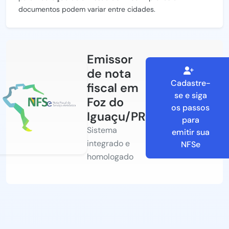
documentos podem variar entre cidades.
Emissor
de nota
Cadastre-
fiscal em
se e siga
Foz do
os passos
Iguaçu/PR
para
Sistema
emitir sua
integrado e
NFSe
homologado