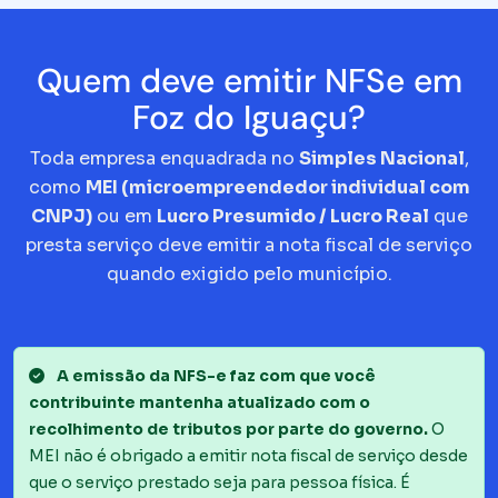
Quem deve emitir NFSe em
Foz do Iguaçu?
Toda empresa enquadrada no
Simples Nacional
,
como
MEI (microempreendedor individual com
CNPJ)
ou em
Lucro Presumido / Lucro Real
que
presta serviço deve emitir a nota fiscal de serviço
quando exigido pelo município.
A emissão da NFS-e faz com que você
contribuinte mantenha atualizado com o
recolhimento de tributos por parte do governo.
O
MEI não é obrigado a emitir nota fiscal de serviço desde
que o serviço prestado seja para pessoa física. É