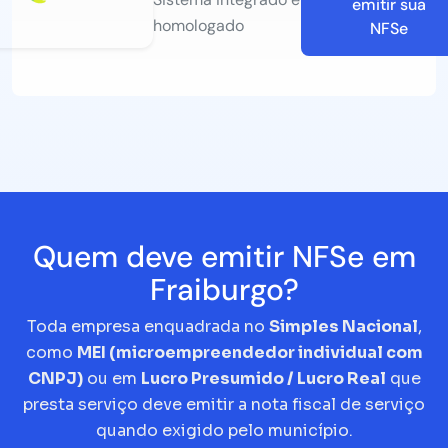
emitir sua
homologado
NFSe
Quem deve emitir NFSe em
Fraiburgo?
Toda empresa enquadrada no
Simples Nacional
,
como
MEI (microempreendedor individual com
CNPJ)
ou em
Lucro Presumido / Lucro Real
que
presta serviço deve emitir a nota fiscal de serviço
quando exigido pelo município.