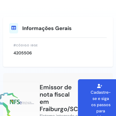
Informações Gerais
CÓDIGO IBGE
4205506
Emissor de
Cadastre-
nota fiscal
se e siga
em
os passos
Fraiburgo/SC
para
Sistema integrado e