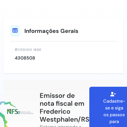
Informações Gerais
CÓDIGO IBGE
4308508
Emissor de
Cadastre-
nota fiscal em
se e siga
Frederico
os passos
Westphalen/RS
para
Sistema integrado e