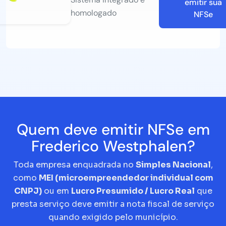
emitir sua
homologado
NFSe
Quem deve emitir NFSe em
Frederico Westphalen?
Toda empresa enquadrada no
Simples Nacional
,
como
MEI (microempreendedor individual com
CNPJ)
ou em
Lucro Presumido / Lucro Real
que
presta serviço deve emitir a nota fiscal de serviço
quando exigido pelo município.