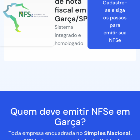
de nota
Cadastre-
fiscal em
se e siga
Garça/SP
os passos
para
Sistema
emitir sua
integrado e
NFSe
homologado
Quem deve emitir NFSe em
Garça?
Toda empresa enquadrada no
Simples Nacional
,