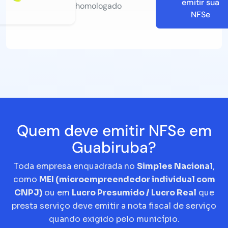
emitir sua
homologado
NFSe
Quem deve emitir NFSe em
Guabiruba?
Toda empresa enquadrada no
Simples Nacional
,
como
MEI (microempreendedor individual com
CNPJ)
ou em
Lucro Presumido / Lucro Real
que
presta serviço deve emitir a nota fiscal de serviço
quando exigido pelo município.