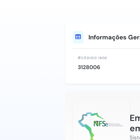
Informações Ger
CÓDIGO IBGE
3128006
Em
e
Sis