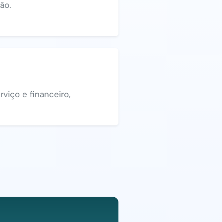
ão.
viço e financeiro,