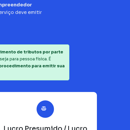
empreendedor
erviço deve emitir
imento de tributos por parte
seja para pessoa física. É
 procedimento para emitir sua
Lucro Presumido / Lucro