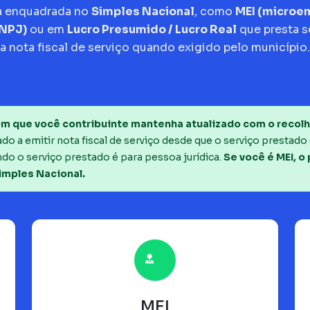
a enquadrada no
Simples Nacional
, como
MEI (micro
CNPJ)
ou em
Lucro Presumido / Lucro Real
que presta s
a nota fiscal de serviço quando exigido pelo município.
m que você contribuinte mantenha atualizado com o recolh
o a emitir nota fiscal de serviço desde que o serviço prestado 
do o serviço prestado é para pessoa jurídica.
Se você é MEI, o
imples Nacional.
MEI