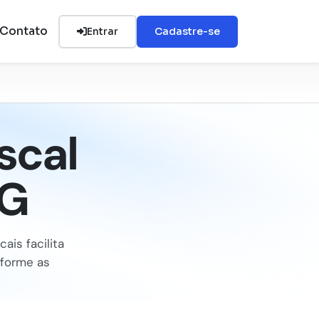
Contato
Entrar
Cadastre-se
scal
MG
ais facilita
nforme as