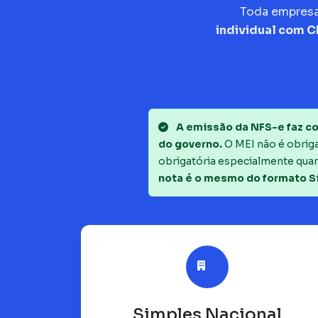
Toda empres
individual com 
A emissão da NFS-e faz co
do governo.
O MEI não é obrigad
obrigatória especialmente quan
nota é o mesmo do formato S
Simples Nacional