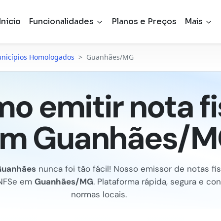
Início
Funcionalidades
Planos e Preços
Mais
nicípios Homologados
>
Guanhães/MG
o emitir nota fi
m Guanhães/
uanhães
nunca foi tão fácil! Nosso emissor de notas fisc
 NFSe em
Guanhães/MG
. Plataforma rápida, segura e co
normas locais.