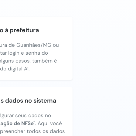
o à prefeitura
itura de Guanhães/MG ou
itar login e senha do
alguns casos, também é
o digital A1.
us dados no sistema
figurar seus dados no
ração de NFSe"
. Aqui você
a preencher todos os dados