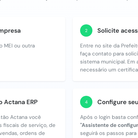
empresa
Solicite acess
2
o MEI ou outra
Entre no site da Prefe
faça contato para solic
sistema municipal. Em 
necessário um certificad
no Actana ERP
Configure se
4
tão Actana você
Após o login basta con
 fiscais de serviço, de
"Assistente de configu
vendas, ordens de
seguirá os passos par