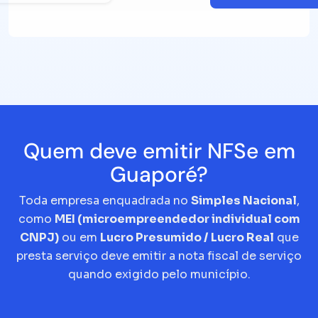
Quem deve emitir NFSe em
Guaporé?
Toda empresa enquadrada no
Simples Nacional
,
como
MEI (microempreendedor individual com
CNPJ)
ou em
Lucro Presumido / Lucro Real
que
presta serviço deve emitir a nota fiscal de serviço
quando exigido pelo município.