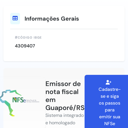
Informações Gerais
CÓDIGO IBGE
4309407
Emissor de
Cadastre-
nota fiscal
se e siga
em
os passos
Guaporé/RS
para
Sistema integrado
emitir sua
e homologado
NFSe