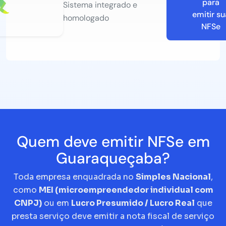
para
Sistema integrado e
emitir su
homologado
NFSe
Quem deve emitir NFSe em
Guaraqueçaba?
Toda empresa enquadrada no
Simples Nacional
,
como
MEI (microempreendedor individual com
CNPJ)
ou em
Lucro Presumido / Lucro Real
que
presta serviço deve emitir a nota fiscal de serviço