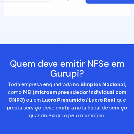
Quem deve emitir NFSe em
Gurupi?
Toda empresa enquadrada no
Simples Nacional
,
como
MEI (microempreendedor individual com
CNPJ)
ou em
Lucro Presumido / Lucro Real
que
presta serviço deve emitir a nota fiscal de serviço
quando exigido pelo município.