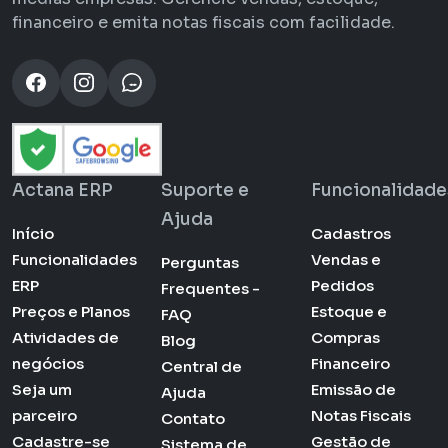
financeiro e emita notas fiscais com facilidade.
Actana ERP
Suporte e
Funcionalidade
Ajuda
Início
Cadastros
Funcionalidades
Vendas e
Perguntas
ERP
Pedidos
Frequentes -
Preços e Planos
Estoque e
FAQ
Atividades de
Compras
Blog
negócios
Financeiro
Central de
Seja um
Emissão de
Ajuda
parceiro
Notas Fiscais
Contato
Cadastre-se
Gestão de
Sistema de