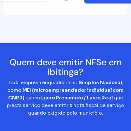
Quem deve emitir NFSe em
Ibitinga?
Toda empresa enquadrada no
Simples Nacional
,
como
MEI (microempreendedor individual com
CNPJ)
ou em
Lucro Presumido / Lucro Real
que
presta serviço deve emitir a nota fiscal de serviço
quando exigido pelo município.