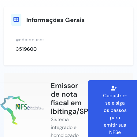
Informações Gerais
CÓDIGO IBGE
3519600
Emissor
de nota
Cadastre-
fiscal em
se e siga
Ibitinga/SP
os passos
para
Sistema
emitir sua
integrado e
NFSe
homologado