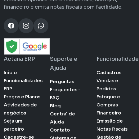
financeiro e emita notas fiscais com facilidade.
Actana ERP
Suporte e
Funcionalidade
Ajuda
Início
Cadastros
Funcionalidades
Vendas e
Perguntas
ERP
Pedidos
Frequentes -
Preços e Planos
Estoque e
FAQ
Atividades de
Compras
Blog
negócios
Financeiro
Central de
Seja um
Emissão de
Ajuda
parceiro
Notas Fiscais
Contato
Cadastre-se
Gestão de
Sistema de