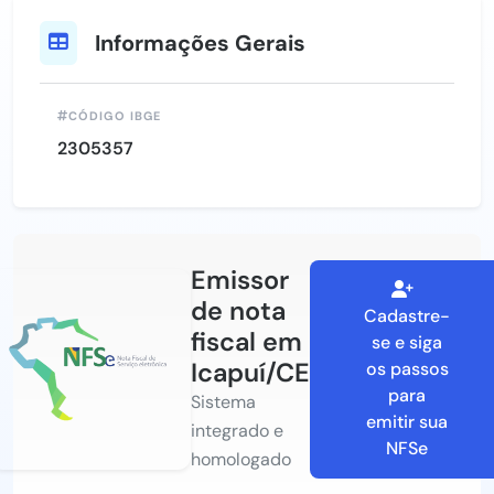
Informações Gerais
CÓDIGO IBGE
2305357
Emissor
de nota
Cadastre-
fiscal em
se e siga
Icapuí/CE
os passos
para
Sistema
emitir sua
integrado e
NFSe
homologado