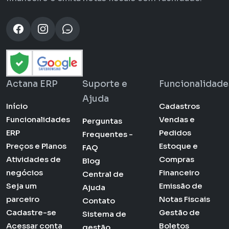
Actana ERP
Suporte e
Funcionalidade
Ajuda
Início
Cadastros
Funcionalidades
Vendas e
Perguntas
ERP
Pedidos
Frequentes -
Preços e Planos
Estoque e
FAQ
Atividades de
Compras
Blog
negócios
Financeiro
Central de
Seja um
Emissão de
Ajuda
parceiro
Notas Fiscais
Contato
Cadastre-se
Gestão de
Sistema de
Acessar conta
Boletos
gestão