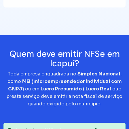
Quem deve emitir NFSe em
Icapuí?
Toda empresa enquadrada no
Simples Nacional
,
como
MEI (microempreendedor individual com
CNPJ)
ou em
Lucro Presumido / Lucro Real
que
presta serviço deve emitir a nota fiscal de serviço
quando exigido pelo município.