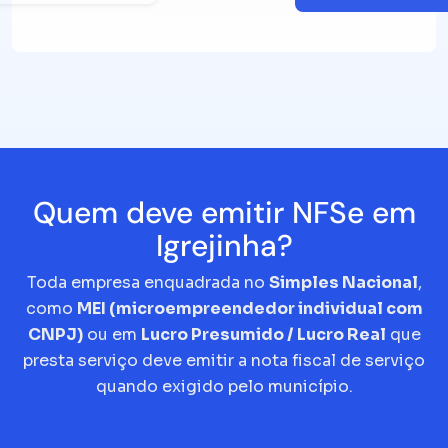
Quem deve emitir NFSe em
Igrejinha?
Toda empresa enquadrada no
Simples Nacional
,
como
MEI (microempreendedor individual com
CNPJ)
ou em
Lucro Presumido / Lucro Real
que
presta serviço deve emitir a nota fiscal de serviço
quando exigido pelo município.