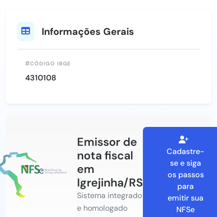
Informações Gerais
CÓDIGO IBGE
4310108
Emissor de
Cadastre-
nota fiscal
se e siga
em
os passos
Igrejinha/RS
para
Sistema integrado
emitir sua
e homologado
NFSe