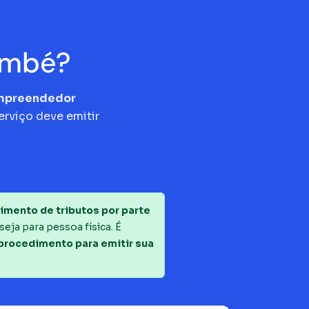
Imbé?
empreendedor
erviço deve emitir
imento de tributos por parte
seja para pessoa física. É
 procedimento para emitir sua