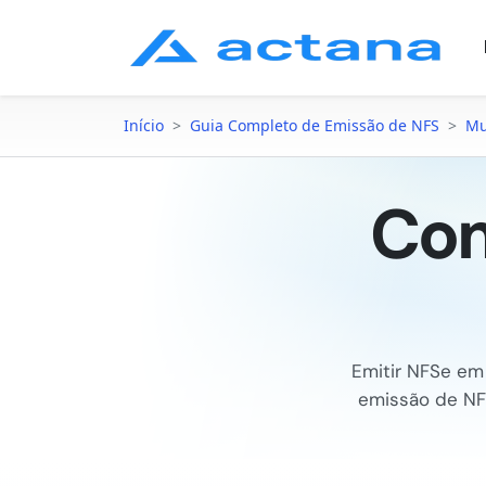
Início
>
Guia Completo de Emissão de NFS
>
Mu
Com
Emitir NFSe e
emissão de N