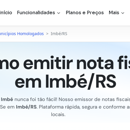
Início
Funcionalidades
Planos e Preços
Mais
nicípios Homologados
>
Imbé/RS
o emitir nota fi
em Imbé/RS
m
Imbé
nunca foi tão fácil! Nosso emissor de notas fiscais 
FSe em
Imbé/RS
. Plataforma rápida, segura e conforme 
locais.