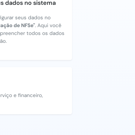
us dados no sistema
figurar seus dados no
ração de NFSe"
. Aqui você
a preencher todos os dados
ão.
viço e financeiro,