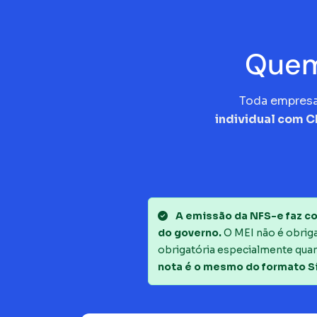
Quem
Toda empres
individual com 
A emissão da NFS-e faz co
do governo.
O MEI não é obrigad
obrigatória especialmente quan
nota é o mesmo do formato S