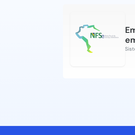
Em
em
Sis