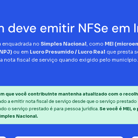
 deve emitir NFSe em 
a enquadrada no
Simples Nacional
, como
MEI (micro
CNPJ)
ou em
Lucro Presumido / Lucro Real
que presta s
a nota fiscal de serviço quando exigido pelo município.
m que você contribuinte mantenha atualizado com o recolh
o a emitir nota fiscal de serviço desde que o serviço prestado 
do o serviço prestado é para pessoa jurídica.
Se você é MEI, o
imples Nacional.