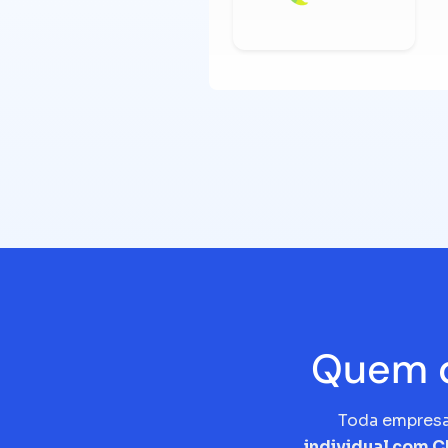
Quem d
Toda empres
individual com 