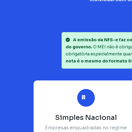
A emissão da NFS-e faz co
do governo.
O MEI não é obrigad
obrigatória especialmente quan
nota é o mesmo do formato S
Simples Nacional
Empresas enquadradas no regime