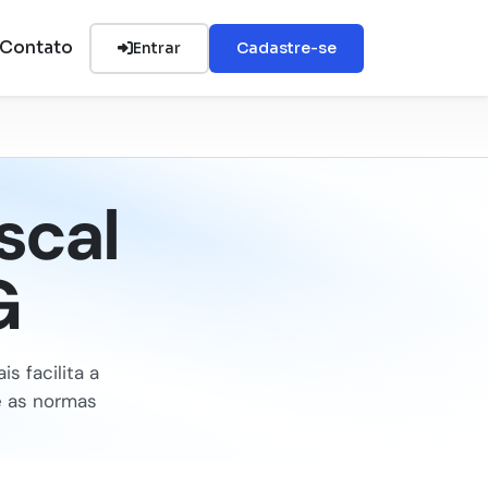
Contato
Entrar
Cadastre-se
scal
G
s facilita a
e as normas