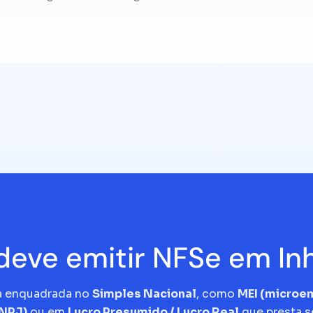
eve emitir NFSe em I
a enquadrada no
Simples Nacional
, como
MEI (micro
CNPJ)
ou em
Lucro Presumido / Lucro Real
que presta s