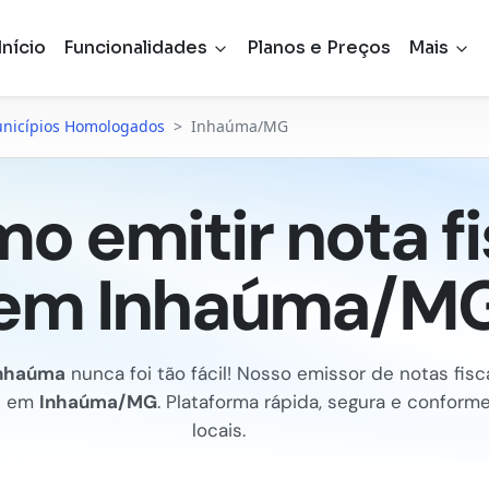
Início
Funcionalidades
Planos e Preços
Mais
nicípios Homologados
>
Inhaúma/MG
o emitir nota fi
em Inhaúma/M
nhaúma
nunca foi tão fácil! Nosso emissor de notas fiscai
e em
Inhaúma/MG
. Plataforma rápida, segura e conform
locais.