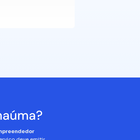
nhaúma?
empreendedor
erviço deve emitir