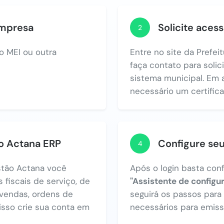
empresa
Solicite acess
2
o MEI ou outra
Entre no site da Prefe
faça contato para solic
sistema municipal. Em 
necessário um certificad
no Actana ERP
Configure se
4
tão Actana você
Após o login basta con
 fiscais de serviço, de
"Assistente de configu
vendas, ordens de
seguirá os passos par
 isso crie sua conta em
necessários para emiss