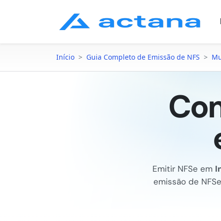
Início
>
Guia Completo de Emissão de NFS
>
Mu
Com
Emitir NFSe em
I
emissão de NFS