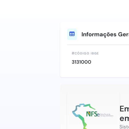
Informações Ger
CÓDIGO IBGE
3131000
Em
e
Sis