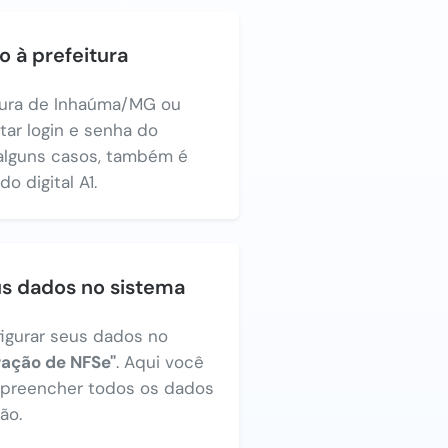
o à prefeitura
itura de Inhaúma/MG ou
itar login e senha do
alguns casos, também é
o digital A1.
us dados no sistema
figurar seus dados no
ração de NFSe"
. Aqui você
a preencher todos os dados
ão.