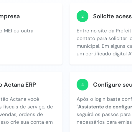
empresa
Solicite acess
2
o MEI ou outra
Entre no site da Prefe
contato para solicitar 
municipal. Em alguns c
um certificado digital A1
no Actana ERP
Configure se
4
tão Actana você
Após o login basta con
 fiscais de serviço, de
"Assistente de configu
vendas, ordens de
seguirá os passos par
 isso crie sua conta em
necessários para emiss