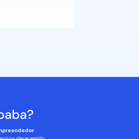
Ipaba?
empreendedor
erviço deve emitir