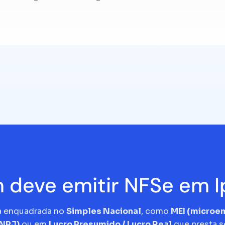
deve emitir NFSe em 
a enquadrada no
Simples Nacional
, como
MEI (micro
CNPJ)
ou em
Lucro Presumido / Lucro Real
que presta s