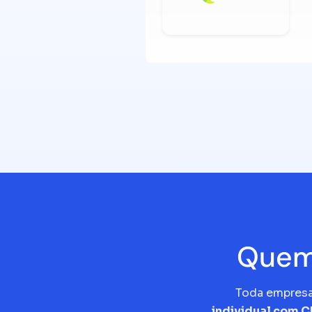
Quem 
Toda empres
individual com 