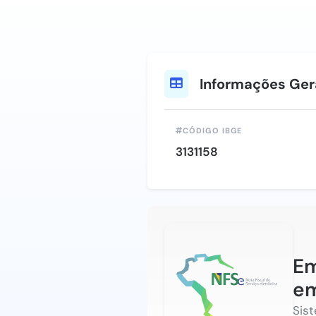
Informações Ger
CÓDIGO IBGE
3131158
Em
e
Sis