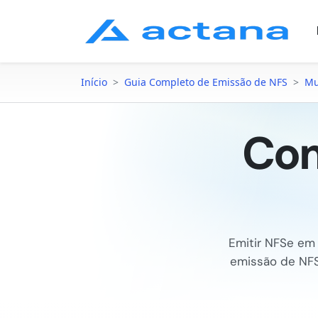
Início
>
Guia Completo de Emissão de NFS
>
Mu
Com
Emitir NFSe e
emissão de N