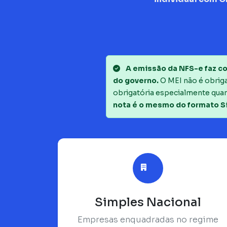
A emissão da NFS-e faz co
do governo.
O MEI não é obrigad
obrigatória especialmente quan
nota é o mesmo do formato S
Simples Nacional
Empresas enquadradas no regime