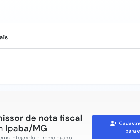
ais
issor de nota fiscal
Cadastre
m Ipaba/MG
para e
tema integrado e homologado