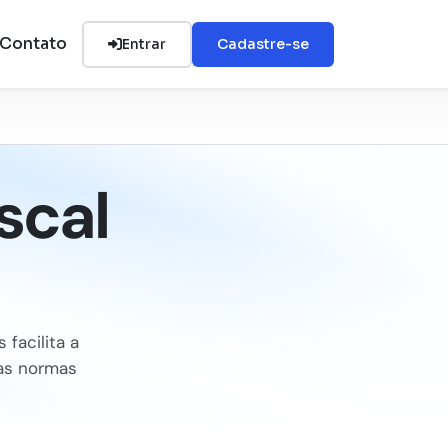
Contato
Entrar
Cadastre-se
scal
 facilita a
 as normas