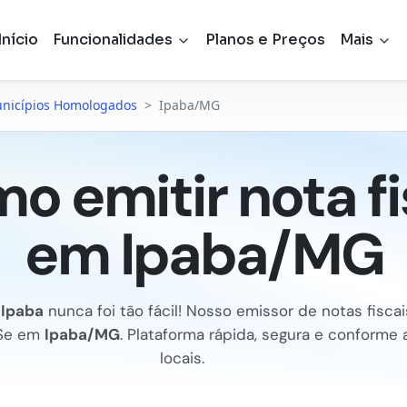
Início
Funcionalidades
Planos e Preços
Mais
nicípios Homologados
>
Ipaba/MG
o emitir nota fi
em Ipaba/MG
m
Ipaba
nunca foi tão fácil! Nosso emissor de notas fiscais
FSe em
Ipaba/MG
. Plataforma rápida, segura e conforme
locais.