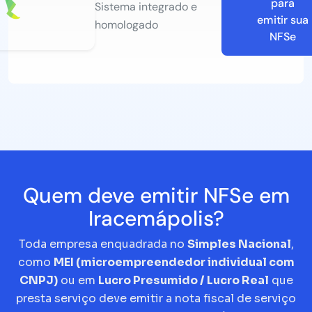
para
Sistema integrado e
emitir sua
homologado
NFSe
Quem deve emitir NFSe em
Iracemápolis?
Toda empresa enquadrada no
Simples Nacional
,
como
MEI (microempreendedor individual com
CNPJ)
ou em
Lucro Presumido / Lucro Real
que
presta serviço deve emitir a nota fiscal de serviço