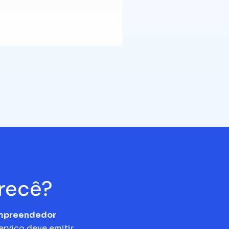
recê?
empreendedor
erviço deve emitir