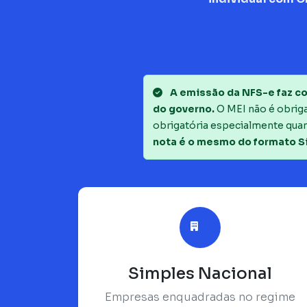
A emissão da NFS-e faz co
do governo.
O MEI não é obrigad
obrigatória especialmente quan
nota é o mesmo do formato S
Simples Nacional
Empresas enquadradas no regime