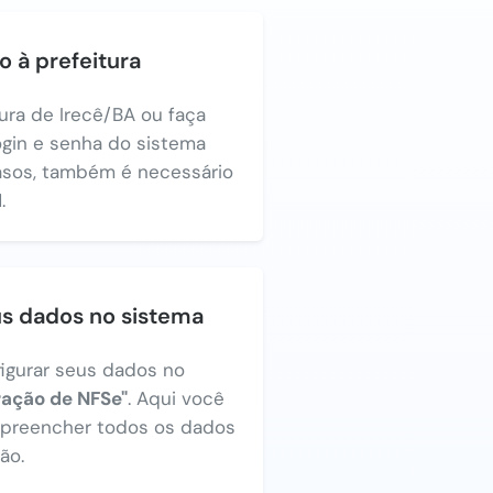
o à prefeitura
tura de Irecê/BA ou faça
login e senha do sistema
asos, também é necessário
.
us dados no sistema
figurar seus dados no
ração de NFSe"
. Aqui você
a preencher todos os dados
ão.