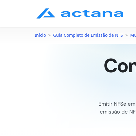
Início
>
Guia Completo de Emissão de NFS
>
Mu
Com
Emitir NFSe e
emissão de N