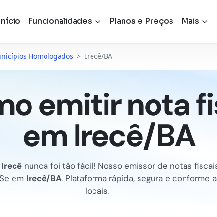
Início
Funcionalidades
Planos e Preços
Mais
nicípios Homologados
>
Irecê/BA
o emitir nota fi
em Irecê/BA
m
Irecê
nunca foi tão fácil! Nosso emissor de notas fiscais 
FSe em
Irecê/BA
. Plataforma rápida, segura e conforme 
locais.