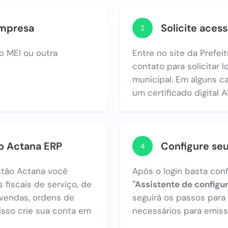
empresa
Solicite acess
2
o MEI ou outra
Entre no site da Prefei
contato para solicitar 
municipal. Em alguns c
um certificado digital A1
no Actana ERP
Configure se
4
tão Actana você
Após o login basta con
 fiscais de serviço, de
"Assistente de configu
vendas, ordens de
seguirá os passos par
 isso crie sua conta em
necessários para emiss