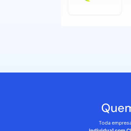
Quem
Toda empres
individual com 