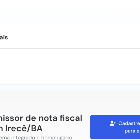
ais
issor de nota fiscal
Cadastre
 Irecê/BA
para e
tema integrado e homologado