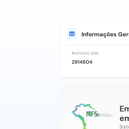
Informações Ger
CÓDIGO IBGE
2914604
Em
em
Sis