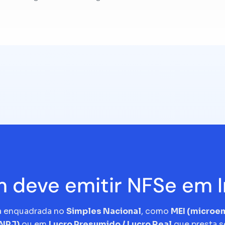
 deve emitir NFSe em I
a enquadrada no
Simples Nacional
, como
MEI (micro
CNPJ)
ou em
Lucro Presumido / Lucro Real
que presta s