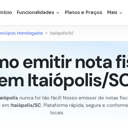
Início
Funcionalidades
Planos e Preços
Mais
nicípios Homologados
>
Itaiópolis/SC
o emitir nota fi
em Itaiópolis/S
taiópolis
nunca foi tão fácil! Nosso emissor de notas fisca
e em
Itaiópolis/SC
. Plataforma rápida, segura e conform
locais.