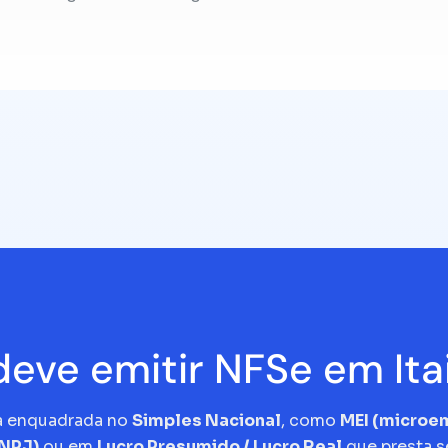
eve emitir NFSe em Itai
a enquadrada no
Simples Nacional
, como
MEI (micro
CNPJ)
ou em
Lucro Presumido / Lucro Real
que presta s