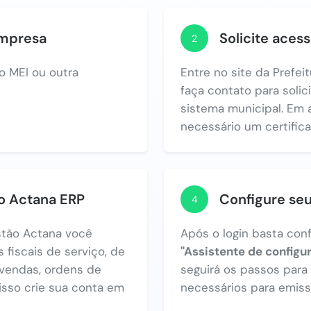
empresa
Solicite acess
2
o MEI ou outra
Entre no site da Prefeit
faça contato para solic
sistema municipal. Em 
necessário um certificad
no Actana ERP
Configure se
4
tão Actana você
Após o login basta con
 fiscais de serviço, de
"Assistente de configu
vendas, ordens de
seguirá os passos par
 isso crie sua conta em
necessários para emiss