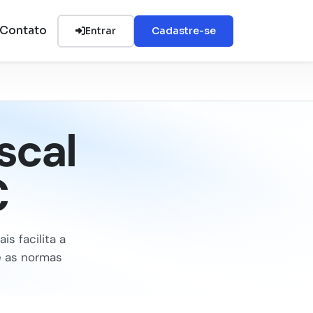
Contato
Entrar
Cadastre-se
scal
C
is facilita a
e as normas