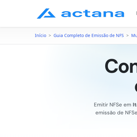
Início
>
Guia Completo de Emissão de NFS
>
Mu
Com
Emitir NFSe em
I
emissão de NFS