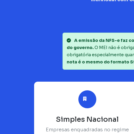
A emissão da NFS-e faz co
do governo.
O MEI não é obrigad
obrigatória especialmente quan
nota é o mesmo do formato S
Simples Nacional
Empresas enquadradas no regime