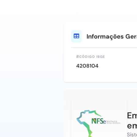
Informações Ger
CÓDIGO IBGE
4208104
Em
em
Sis