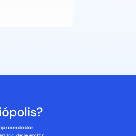
ópolis?
empreendedor
erviço deve emitir