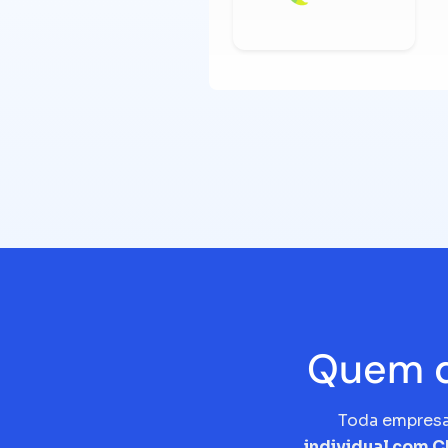
Quem d
Toda empres
individual com 