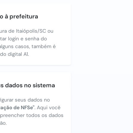
o à prefeitura
ura de Itaiópolis/SC ou
itar login e senha do
alguns casos, também é
o digital A1.
us dados no sistema
figurar seus dados no
ração de NFSe"
. Aqui você
a preencher todos os dados
ão.