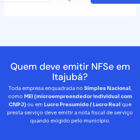
Quem deve emitir NFSe em
Itajubá?
Toda empresa enquadrada no
Simples Nacional
,
como
MEI (microempreendedor individual com
CNPJ)
ou em
Lucro Presumido / Lucro Real
que
presta serviço deve emitir a nota fiscal de serviço
quando exigido pelo município.