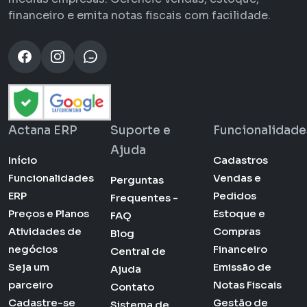
financeiro e emita notas fiscais com facilidade.
Actana ERP
Suporte e
Funcionalidade
Ajuda
Início
Cadastros
Funcionalidades
Vendas e
Perguntas
ERP
Pedidos
Frequentes -
Preços e Planos
Estoque e
FAQ
Atividades de
Compras
Blog
negócios
Financeiro
Central de
Seja um
Emissão de
Ajuda
parceiro
Notas Fiscais
Contato
Cadastre-se
Gestão de
Sistema de