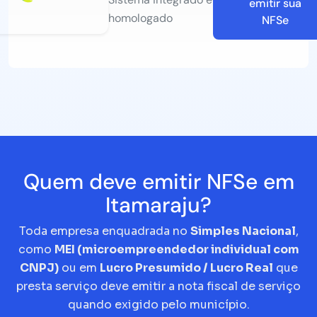
emitir sua
homologado
NFSe
Quem deve emitir NFSe em
Itamaraju?
Toda empresa enquadrada no
Simples Nacional
,
como
MEI (microempreendedor individual com
CNPJ)
ou em
Lucro Presumido / Lucro Real
que
presta serviço deve emitir a nota fiscal de serviço
quando exigido pelo município.