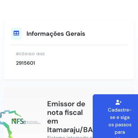
Informações Gerais
CÓDIGO IBGE
2915601
Emissor de
Cadastre-
nota fiscal
se e siga
em
os passos
Itamaraju/BA
para
Sistema integrado e