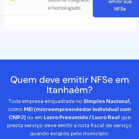
emitir sua
e homologado
NFSe
Quem deve emitir NFSe em
Itanhaém?
Toda empresa enquadrada no
Simples Nacional
,
como
MEI (microempreendedor individual com
CNPJ)
ou em
Lucro Presumido / Lucro Real
que
presta serviço deve emitir a nota fiscal de serviço
quando exigido pelo município.