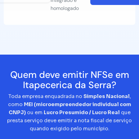
integrado e
homologado
Quem deve emitir NFSe em
Itapecerica da Serra?
Toda empresa enquadrada no
Simples Nacional
,
como
MEI (microempreendedor individual com
CNPJ)
ou em
Lucro Presumido / Lucro Real
que
presta serviço deve emitir a nota fiscal de serviço
quando exigido pelo município.