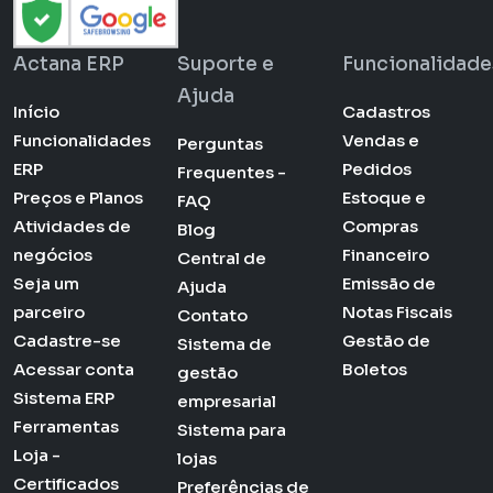
Actana ERP
Suporte e
Funcionalidade
Ajuda
Início
Cadastros
Funcionalidades
Vendas e
Perguntas
ERP
Pedidos
Frequentes -
Preços e Planos
Estoque e
FAQ
Atividades de
Compras
Blog
negócios
Financeiro
Central de
Seja um
Emissão de
Ajuda
parceiro
Notas Fiscais
Contato
Cadastre-se
Gestão de
Sistema de
Acessar conta
Boletos
gestão
Sistema ERP
empresarial
Ferramentas
Sistema para
Loja -
lojas
Certificados
Preferências de