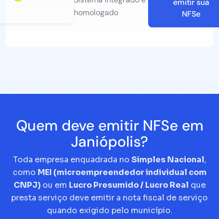
emitir sua
homologado
NFSe
Quem deve emitir NFSe em
Janiópolis?
Toda empresa enquadrada no
Simples Nacional
,
como
MEI (microempreendedor individual com
CNPJ)
ou em
Lucro Presumido / Lucro Real
que
presta serviço deve emitir a nota fiscal de serviço
quando exigido pelo município.