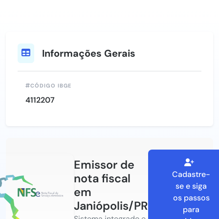
Informações Gerais
CÓDIGO IBGE
4112207
Emissor de
Cadastre-
nota fiscal
se e siga
em
os passos
Janiópolis/PR
para
Sistema integrado e