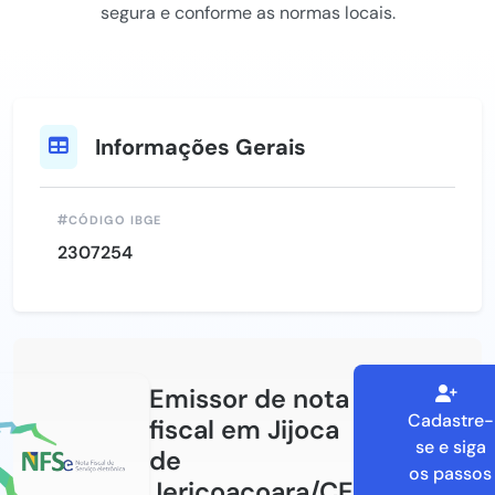
segura e conforme as normas locais.
Informações Gerais
CÓDIGO IBGE
2307254
Emissor de nota
Cadastre-
fiscal em Jijoca
se e siga
de
os passos
Jericoacoara/CE