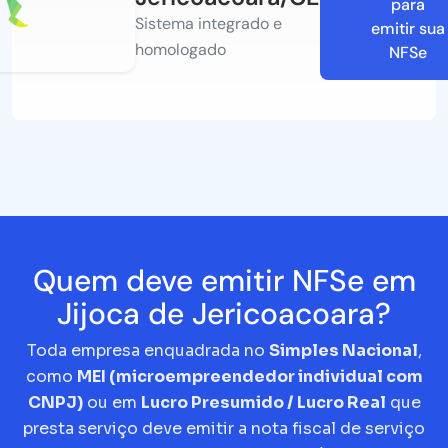
para
Sistema integrado e
emitir sua
homologado
NFSe
Quem deve emitir NFSe em
Jijoca de Jericoacoara?
Toda empresa enquadrada no
Simples Nacional
,
como
MEI (microempreendedor individual com
CNPJ)
ou em
Lucro Presumido / Lucro Real
que
presta serviço deve emitir a nota fiscal de serviço