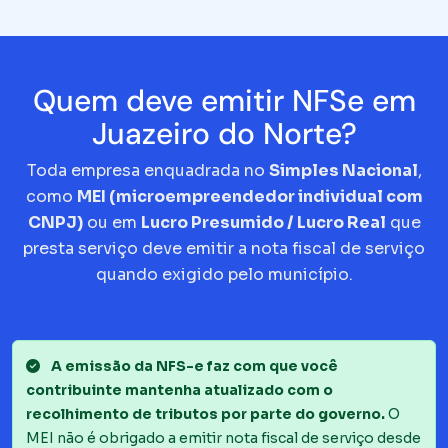
Quem deve emitir NFSe em
Juazeiro do Norte?
Toda empresa enquadrada no
Simples Nacional
,
como
MEI (microempreendedor individual com
CNPJ)
ou em
Lucro Presumido / Lucro Real
que
presta serviço deve emitir a nota fiscal de serviço
quando exigido pelo município.
A emissão da NFS-e faz com que você
contribuinte mantenha atualizado com o
recolhimento de tributos por parte do governo.
O
MEI não é obrigado a emitir nota fiscal de serviço desde