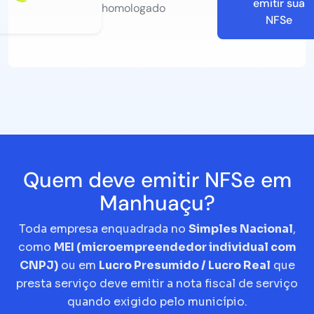
emitir sua
homologado
NFSe
Quem deve emitir NFSe em
Manhuaçu?
Toda empresa enquadrada no
Simples Nacional
,
como
MEI (microempreendedor individual com
CNPJ)
ou em
Lucro Presumido / Lucro Real
que
presta serviço deve emitir a nota fiscal de serviço
quando exigido pelo município.