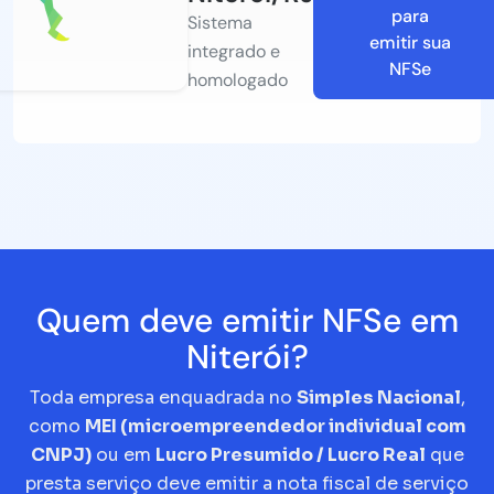
para
Sistema
emitir sua
integrado e
NFSe
homologado
Quem deve emitir NFSe em
Niterói?
Toda empresa enquadrada no
Simples Nacional
,
como
MEI (microempreendedor individual com
CNPJ)
ou em
Lucro Presumido / Lucro Real
que
presta serviço deve emitir a nota fiscal de serviço