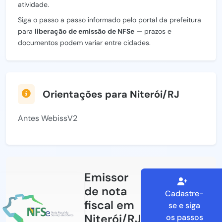
atividade.
Siga o passo a passo informado pelo portal da prefeitura
para
liberação de emissão de NFSe
— prazos e
documentos podem variar entre cidades.
Orientações para Niterói/RJ
Antes WebissV2
Emissor
de nota
Cadastre-
fiscal em
se e siga
Niterói/RJ
os passos