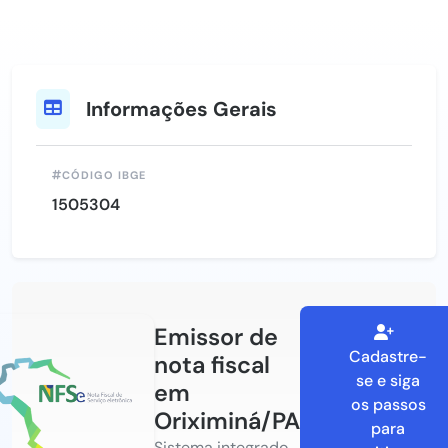
Informações Gerais
CÓDIGO IBGE
1505304
Emissor de
Cadastre-
nota fiscal
se e siga
em
os passos
Oriximiná/PA
para
Sistema integrado