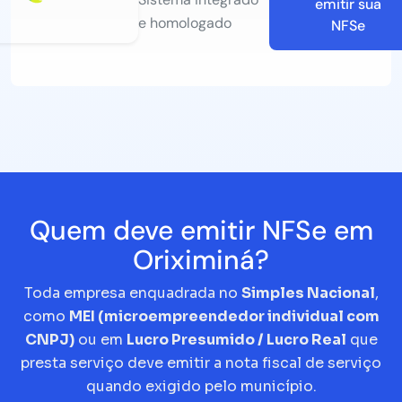
emitir sua
e homologado
NFSe
Quem deve emitir NFSe em
Oriximiná?
Toda empresa enquadrada no
Simples Nacional
,
como
MEI (microempreendedor individual com
CNPJ)
ou em
Lucro Presumido / Lucro Real
que
presta serviço deve emitir a nota fiscal de serviço
quando exigido pelo município.