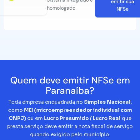
emitir sua
homologado
NFSe
Quem deve emitir NFSe em
Paranaíba?
Toda empresa enquadrada no
Simples Nacional
,
como
MEI (microempreendedor individual com
CNPJ)
ou em
Lucro Presumido / Lucro Real
que
presta serviço deve emitir a nota fiscal de serviço
quando exigido pelo município.