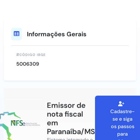
Informações Gerais
CÓDIGO IBGE
5006309
Emissor de
Cadastre-
nota fiscal
se e siga
em
os passos
Paranaíba/MS
para
Sistema integrado e