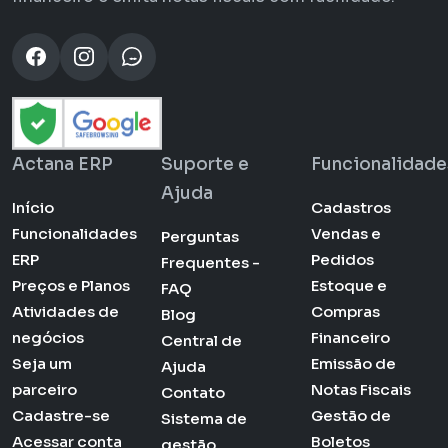
Actana ERP
Suporte e
Funcionalidade
Ajuda
Início
Cadastros
Funcionalidades
Vendas e
Perguntas
ERP
Pedidos
Frequentes -
Preços e Planos
Estoque e
FAQ
Atividades de
Compras
Blog
negócios
Financeiro
Central de
Seja um
Emissão de
Ajuda
parceiro
Notas Fiscais
Contato
Cadastre-se
Gestão de
Sistema de
Acessar conta
Boletos
gestão