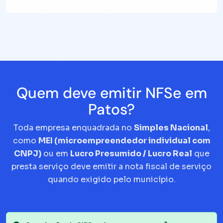
Quem deve emitir NFSe em
Patos?
Toda empresa enquadrada no
Simples Nacional
,
como
MEI (microempreendedor individual com
CNPJ)
ou em
Lucro Presumido / Lucro Real
que
presta serviço deve emitir a nota fiscal de serviço
quando exigido pelo município.