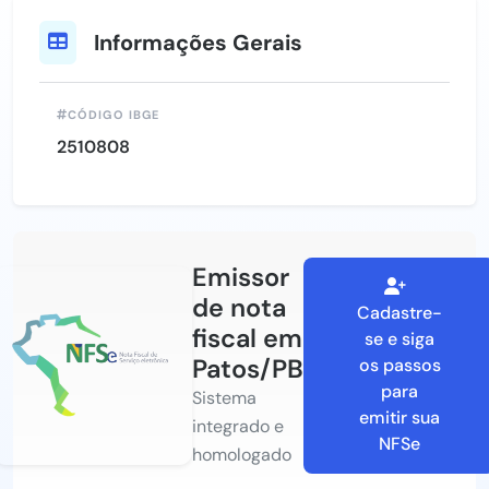
Informações Gerais
CÓDIGO IBGE
2510808
Emissor
de nota
Cadastre-
fiscal em
se e siga
Patos/PB
os passos
para
Sistema
emitir sua
integrado e
NFSe
homologado