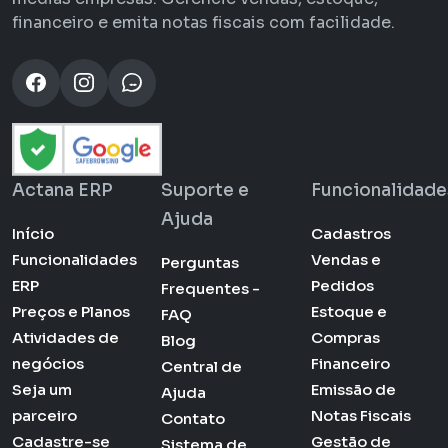
financeiro e emita notas fiscais com facilidade.
Actana ERP
Suporte e
Funcionalidade
Ajuda
Início
Cadastros
Funcionalidades
Vendas e
Perguntas
ERP
Pedidos
Frequentes -
Preços e Planos
Estoque e
FAQ
Atividades de
Compras
Blog
negócios
Financeiro
Central de
Seja um
Emissão de
Ajuda
parceiro
Notas Fiscais
Contato
Cadastre-se
Gestão de
Sistema de