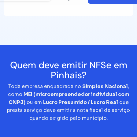
Quem deve emitir NFSe em
Pinhais?
Toda empresa enquadrada no
Simples Nacional
,
como
MEI (microempreendedor individual com
CNPJ)
ou em
Lucro Presumido / Lucro Real
que
presta serviço deve emitir a nota fiscal de serviço
quando exigido pelo município.