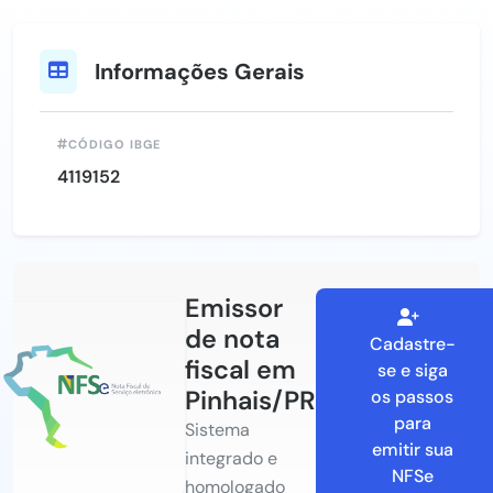
Informações Gerais
CÓDIGO IBGE
4119152
Emissor
de nota
Cadastre-
fiscal em
se e siga
Pinhais/PR
os passos
para
Sistema
emitir sua
integrado e
NFSe
homologado