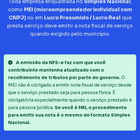
Toda empresa enquadrada no
Simples Nacional
,
como
MEI (microempreendedor individual com
CNPJ)
ou em
Lucro Presumido / Lucro Real
que
presta serviço deve emitir a nota fiscal de serviço
quando exigido pelo município.
A emissão da NFS-e faz com que você
contribuinte mantenha atualizado com o
recolhimento de tributos por parte do governo.
O
MEI não é obrigado a emitir nota fiscal de serviço desde
que o serviço prestado seja para pessoa física. É
obrigatória especialmente quando o serviço prestado é
para pessoa jurídica.
Se você é MEI, o procedimento
para emitir sua nota é o mesmo do formato Simples
Nacional.