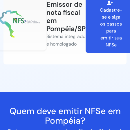
Emissor de
Cadastre-
nota fiscal
se e siga
em
os passos
Pompéia/SP
para
Sistema integrado
emitir sua
e homologado
NFSe
Quem deve emitir NFSe em
Pompéia?