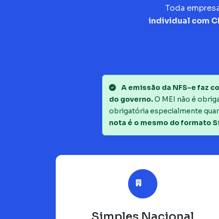
Toda empres
individual com 
A emissão da NFS-e faz co
do governo.
O MEI não é obrigad
obrigatória especialmente quan
nota é o mesmo do formato S
Simples Nacional