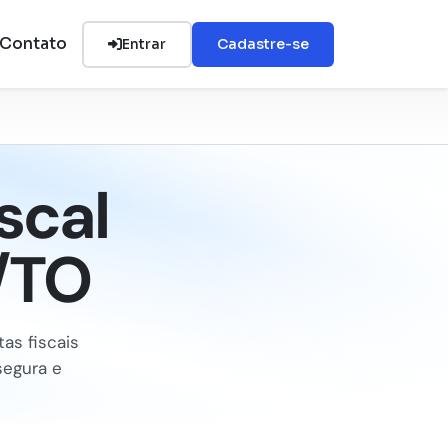
Contato
Entrar
Cadastre-se
scal
/TO
as fiscais
segura e