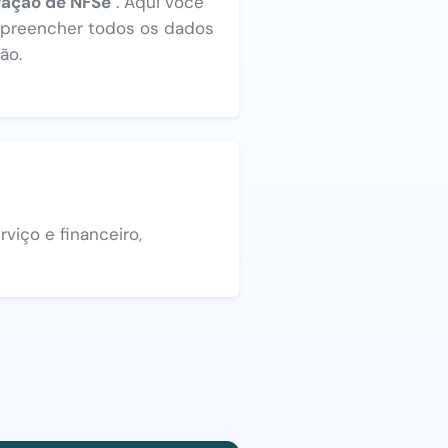
ração de NFSe"
. Aqui você
a preencher todos os dados
ão.
viço e financeiro,