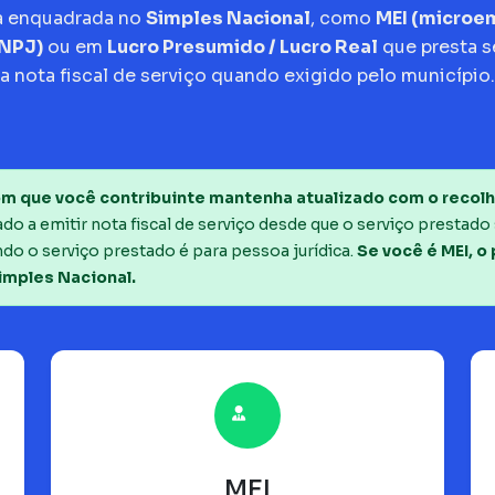
a enquadrada no
Simples Nacional
, como
MEI (micro
CNPJ)
ou em
Lucro Presumido / Lucro Real
que presta s
a nota fiscal de serviço quando exigido pelo município.
m que você contribuinte mantenha atualizado com o recolh
o a emitir nota fiscal de serviço desde que o serviço prestado 
do o serviço prestado é para pessoa jurídica.
Se você é MEI, o
imples Nacional.
MEI