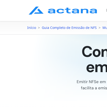
Início
>
Guia Completo de Emissão de NFS
>
Mu
Com
em
Emitir NFSe em
facilita a e