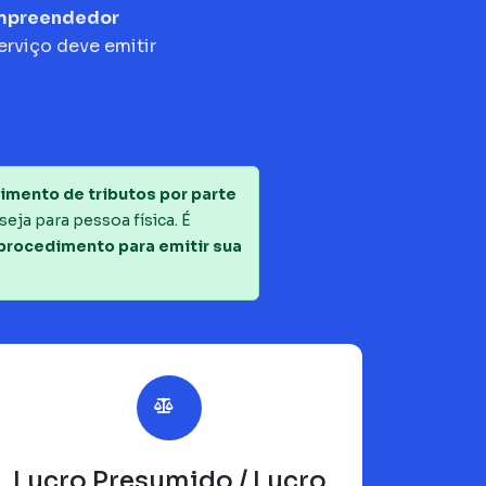
empreendedor
erviço deve emitir
imento de tributos por parte
seja para pessoa física. É
 procedimento para emitir sua
Lucro Presumido / Lucro