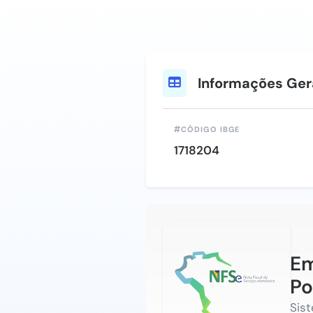
Informações Ger
CÓDIGO IBGE
1718204
Em
Po
Sis