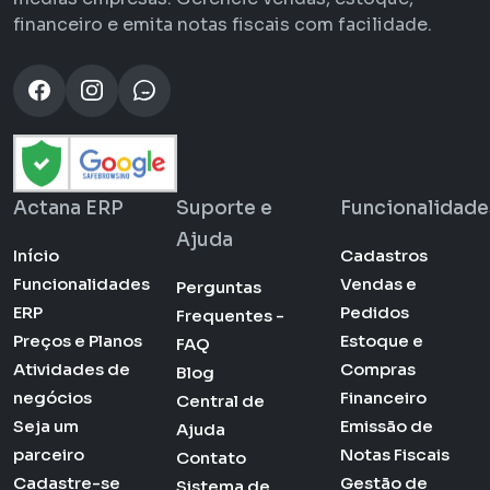
financeiro e emita notas fiscais com facilidade.
Actana ERP
Suporte e
Funcionalidade
Ajuda
Início
Cadastros
Funcionalidades
Vendas e
Perguntas
ERP
Pedidos
Frequentes -
Preços e Planos
Estoque e
FAQ
Atividades de
Compras
Blog
negócios
Financeiro
Central de
Seja um
Emissão de
Ajuda
parceiro
Notas Fiscais
Contato
Cadastre-se
Gestão de
Sistema de