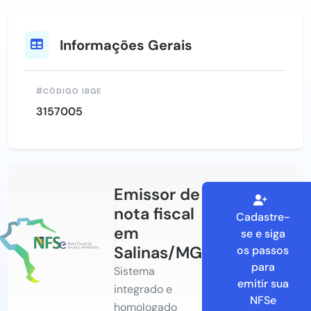
Informações Gerais
CÓDIGO IBGE
3157005
Emissor de
nota fiscal
Cadastre-
em
se e siga
Salinas/MG
os passos
para
Sistema
emitir sua
integrado e
NFSe
homologado