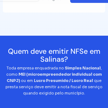
Quem deve emitir NFSe em
Salinas?
Toda empresa enquadrada no
Simples Nacional
,
como
MEI (microempreendedor individual com
CNPJ)
ou em
Lucro Presumido / Lucro Real
que
presta serviço deve emitir a nota fiscal de serviço
quando exigido pelo município.