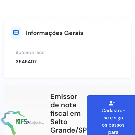
Informações Gerais
CÓDIGO IBGE
3545407
Emissor
de nota
Cadastre-
fiscal em
se e siga
Salto
os passos
Grande/SP
para