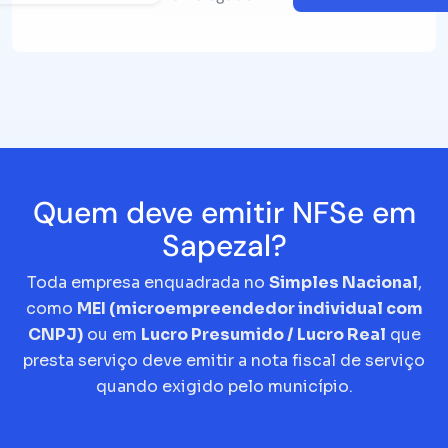
Quem deve emitir NFSe em
Sapezal?
Toda empresa enquadrada no
Simples Nacional
,
como
MEI (microempreendedor individual com
CNPJ)
ou em
Lucro Presumido / Lucro Real
que
presta serviço deve emitir a nota fiscal de serviço
quando exigido pelo município.