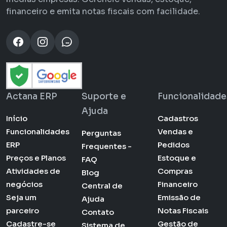
financeiro e emita notas fiscais com facilidade.
Actana ERP
Suporte e
Funcionalidade
Ajuda
Início
Cadastros
Funcionalidades
Vendas e
Perguntas
ERP
Pedidos
Frequentes -
Preços e Planos
Estoque e
FAQ
Atividades de
Compras
Blog
negócios
Financeiro
Central de
Seja um
Emissão de
Ajuda
parceiro
Notas Fiscais
Contato
Cadastre-se
Gestão de
Sistema de